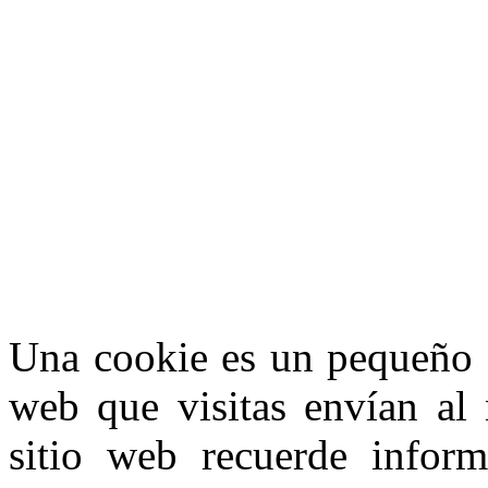
¡Atención! Este sitio us
similares.
Si no cambia la configuraci
su uso.
Saber más
Acepto
Una cookie es un pequeño f
web que visitas envían al
sitio web recuerde inform